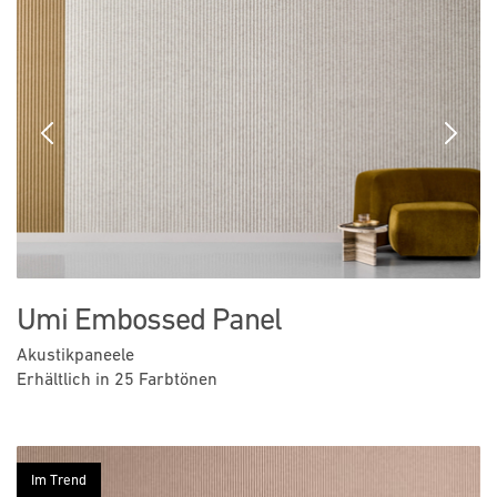
Previous
Next
Umi Embossed Panel
Akustikpaneele
Erhältlich in 25 Farbtönen
Im Trend