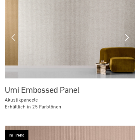
Previous
Next
Umi Embossed Panel
Akustikpaneele
Erhältlich in 25 Farbtönen
Im Trend