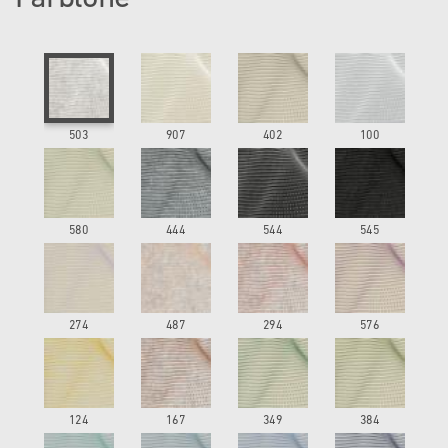
503
907
402
100
580
444
544
545
274
487
294
576
124
167
349
384