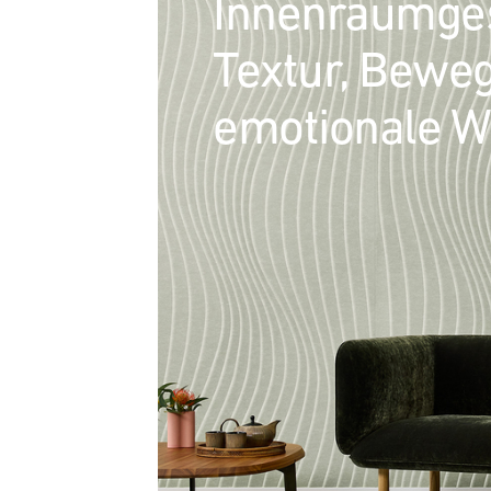
Innenraumges
Textur, Bewe
emotionale W