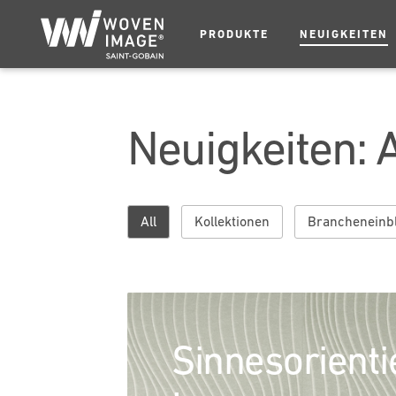
PRODUKTE
NEUIGKEITEN
Neuigkeiten: A
All
Kollektionen
Brancheneinbl
Sinnesorienti